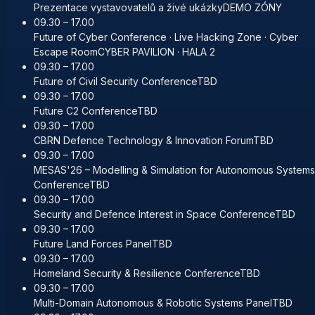
Prezentace vystavovatelů a živé ukázky
DEMO ZÓNY
09.30 – 17.00
Future of Cyber Conference · Live Hacking Zone · Cyber
Escape Room
CYBER PAVILION · HALA 2
09.30 – 17.00
Future of Civil Security Conference
TBD
09.30 – 17.00
Future C2 Conference
TBD
09.30 – 17.00
CBRN Defence Technology & Innovation Forum
TBD
09.30 – 17.00
MESAS'26 – Modelling & Simulation for Autonomous Systems
Conference
TBD
09.30 – 17.00
Security and Defence Interest in Space Conference
TBD
09.30 – 17.00
Future Land Forces Panel
TBD
09.30 – 17.00
Homeland Security & Resilience Conference
TBD
09.30 – 17.00
Multi-Domain Autonomous & Robotic Systems Panel
TBD