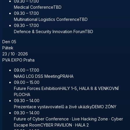
09.30 – 17.00
Medical Conference
TBD
09.30 – 17.00
Multinational Logistics Conference
TBD
09.30 – 17.00
Defence & Security Innovation Forum
TBD
Den
05
Pátek
23 / 10
· 2026
PVA EXPO Praha
09.00 – 17.00
NAAG LCG DSS Meeting
PRAHA
09.00 – 15.00
Future Forces Exhibition
HALY 1–5, HALA 8 & VENKOVNÍ
PLOCHA
09.30 – 14.00
Prezentace vystavovatelů a živé ukázky
DEMO ZÓNY
09.30 – 14.00
Future of Cyber Conference · Live Hacking Zone · Cyber
Escape Room
CYBER PAVILION · HALA 2