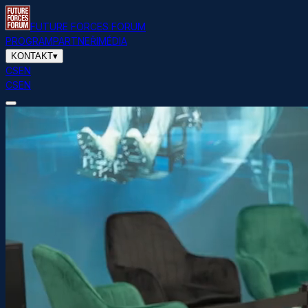
FUTURE FORCES FORUM
PROGRAM
PARTNEŘI
MÉDIA
KONTAKT
▾
CS
EN
CS
EN