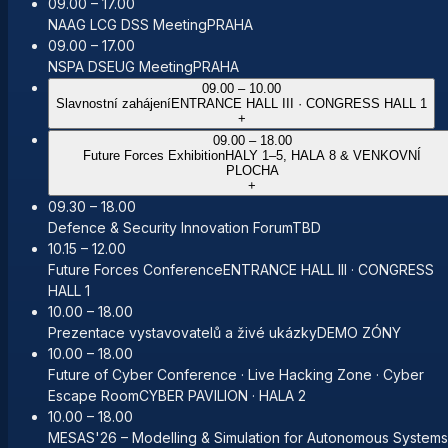
09.00 – 17.00
NAAG LCG DSS Meeting
PRAHA
09.00 – 17.00
NSPA DSEUG Meeting
PRAHA
09.00 – 10.00
Slavnostní zahájení
ENTRANCE HALL III · CONGRESS HALL 1
+
09.00 – 18.00
Future Forces Exhibition
HALY 1–5, HALA 8 & VENKOVNÍ
PLOCHA
+
09.30 – 18.00
Defence & Security Innovation Forum
TBD
10.15 – 12.00
Future Forces Conference
ENTRANCE HALL III · CONGRESS
HALL 1
10.00 – 18.00
Prezentace vystavovatelů a živé ukázky
DEMO ZÓNY
10.00 – 18.00
Future of Cyber Conference · Live Hacking Zone · Cyber
Escape Room
CYBER PAVILION · HALA 2
10.00 – 18.00
MESAS'26 – Modelling & Simulation for Autonomous Systems