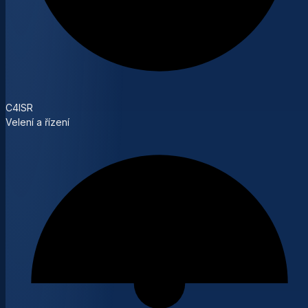
C4ISR
Velení a řízení