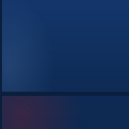
Strategický dialog
Operační dialog
Bilaterální dialog
Dialog stát–průmysl
Vývoj standardizačních dohod
Požadavky na interoperabilitu
Uživatelské požadavky
Akviziční plány