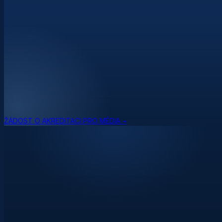
ŽÁDOST O AKREDITACI PRO MÉDIA →