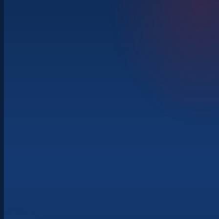
400+ vystavovatelů · 7 hal
Innovation awards
živé ukázky
Cílené propojování