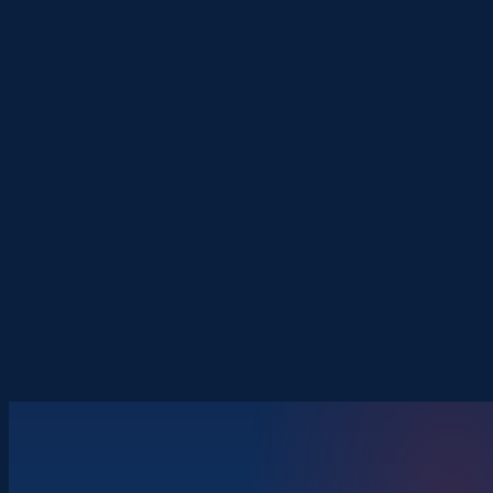
16.
ROČNÍK
70+
ZEMÍ
400+
VYSTAVOVATELŮ
45+
PANELŮ