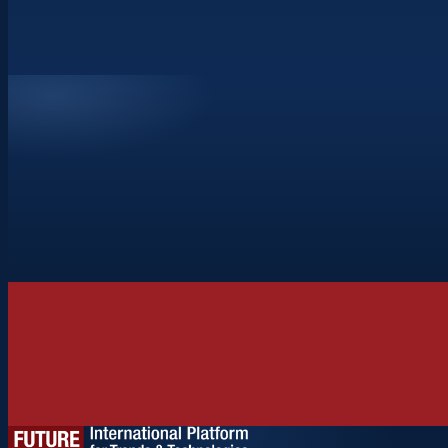
ŽÁDOST O akreditaci
→
Registrace