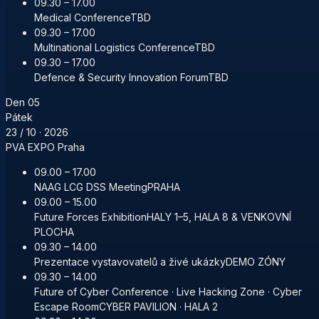
09.30 – 17.00
Medical Conference
TBD
09.30 – 17.00
Multinational Logistics Conference
TBD
09.30 – 17.00
Defence & Security Innovation Forum
TBD
Den
05
Pátek
23 / 10
· 2026
PVA EXPO Praha
09.00 – 17.00
NAAG LCG DSS Meeting
PRAHA
09.00 – 15.00
Future Forces Exhibition
HALY 1–5, HALA 8 & VENKOVNÍ
PLOCHA
09.30 – 14.00
Prezentace vystavovatelů a živé ukázky
DEMO ZÓNY
09.30 – 14.00
Future of Cyber Conference · Live Hacking Zone · Cyber
Escape Room
CYBER PAVILION · HALA 2