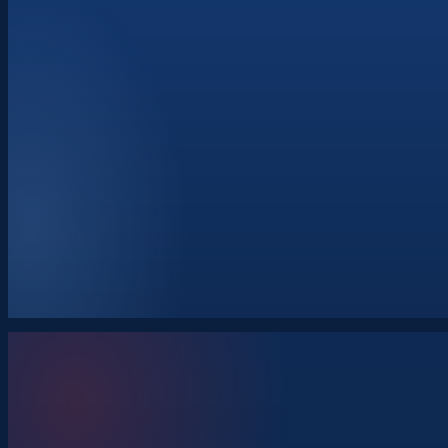
Strategický dialog
Operační dialog
Bilaterální dialog
Dialog stát–průmysl
Vývoj standardizačních dohod
Požadavky na interoperabilitu
Uživatelské požadavky
Akviziční plány