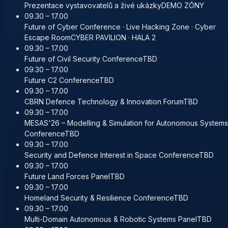
Prezentace vystavovatelů a živé ukázky
DEMO ZÓNY
09.30 – 17.00
Future of Cyber Conference · Live Hacking Zone · Cyber
Escape Room
CYBER PAVILION · HALA 2
09.30 – 17.00
Future of Civil Security Conference
TBD
09.30 – 17.00
Future C2 Conference
TBD
09.30 – 17.00
CBRN Defence Technology & Innovation Forum
TBD
09.30 – 17.00
MESAS'26 – Modelling & Simulation for Autonomous Systems
Conference
TBD
09.30 – 17.00
Security and Defence Interest in Space Conference
TBD
09.30 – 17.00
Future Land Forces Panel
TBD
09.30 – 17.00
Homeland Security & Resilience Conference
TBD
09.30 – 17.00
Multi-Domain Autonomous & Robotic Systems Panel
TBD