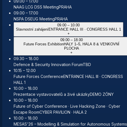
09.00 – 17.00
NAAG LCG DSS Meeting
PRAHA
09.00 – 17.00
NSPA DSEUG Meeting
PRAHA
09.00 – 10.00
Slavnostní zahájení
ENTRANCE HALL III · CONGRESS HALL 1
+
09.00 – 18.00
Future Forces Exhibition
HALY 1–5, HALA 8 & VENKOVNÍ
PLOCHA
+
09.30 – 18.00
Defence & Security Innovation Forum
TBD
10.15 – 12.00
Future Forces Conference
ENTRANCE HALL III · CONGRESS
HALL 1
10.00 – 18.00
Prezentace vystavovatelů a živé ukázky
DEMO ZÓNY
10.00 – 18.00
Future of Cyber Conference · Live Hacking Zone · Cyber
Escape Room
CYBER PAVILION · HALA 2
10.00 – 18.00
MESAS'26 – Modelling & Simulation for Autonomous Systems