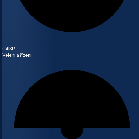
C4ISR
Velení a řízení