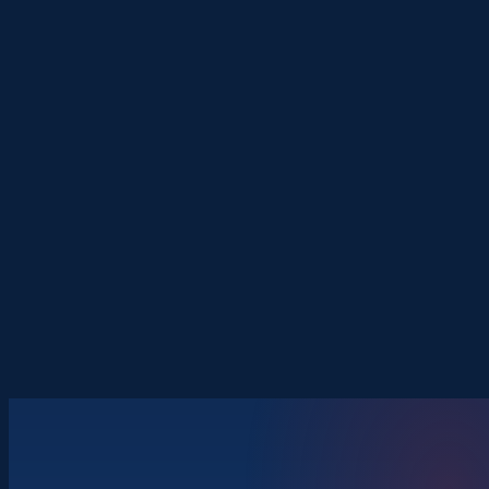
16.
ROČNÍK
70+
ZEMÍ
400+
VYSTAVOVATELŮ
45+
PANELŮ