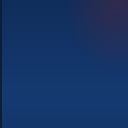
400+ vystavovatelů · 7 hal
Innovation awards
živé ukázky
Cílené propojování