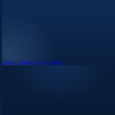
ŽÁDOST O AKREDITACI PRO MÉDIA →