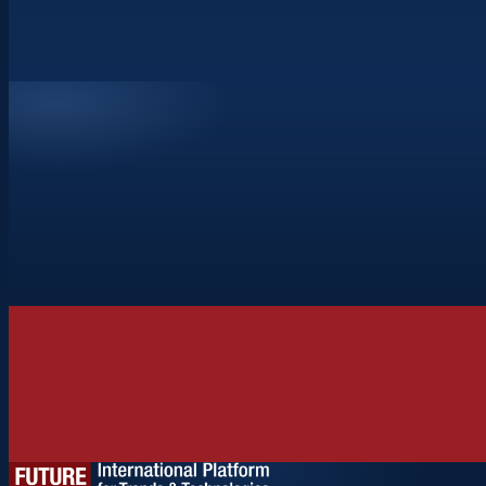
ŽÁDOST O akreditaci
→
Registrace