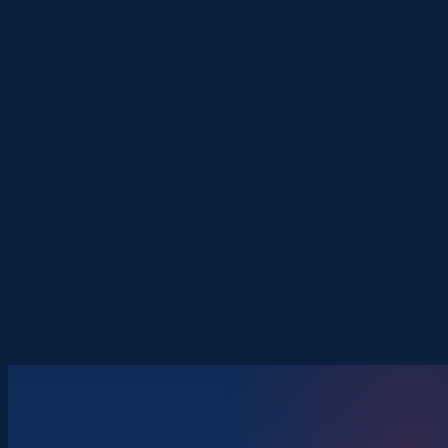
16.
ROČNÍK
70+
ZEMÍ
400+
VYSTAVOVATELŮ
45+
PANELŮ