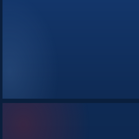
Strategický dialog
Operační dialog
Bilaterální dialog
Dialog stát–průmysl
Vývoj standardizačních dohod
Požadavky na interoperabilitu
Uživatelské požadavky
Akviziční plány