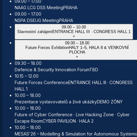
09.00 – 17.00
NAAG LCG DSS Meeting
PRAHA
09.00 – 17.00
NSPA DSEUG Meeting
PRAHA
09.00 – 10.00
Slavnostní zahájení
ENTRANCE HALL III · CONGRESS HALL 1
+
09.00 – 18.00
Future Forces Exhibition
HALY 1–5, HALA 8 & VENKOVNÍ
PLOCHA
+
09.30 – 18.00
Defence & Security Innovation Forum
TBD
10.15 – 12.00
Future Forces Conference
ENTRANCE HALL III · CONGRESS
HALL 1
10.00 – 18.00
Prezentace vystavovatelů a živé ukázky
DEMO ZÓNY
10.00 – 18.00
Future of Cyber Conference · Live Hacking Zone · Cyber
Escape Room
CYBER PAVILION · HALA 2
10.00 – 18.00
MESAS'26 – Modelling & Simulation for Autonomous Systems