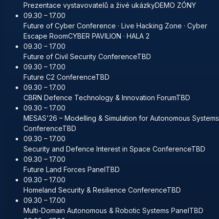
Prezentace vystavovatelů a živé ukázky
DEMO ZÓNY
09.30 – 17.00
Future of Cyber Conference · Live Hacking Zone · Cyber
Escape Room
CYBER PAVILION · HALA 2
09.30 – 17.00
Future of Civil Security Conference
TBD
09.30 – 17.00
Future C2 Conference
TBD
09.30 – 17.00
CBRN Defence Technology & Innovation Forum
TBD
09.30 – 17.00
MESAS'26 – Modelling & Simulation for Autonomous Systems
Conference
TBD
09.30 – 17.00
Security and Defence Interest in Space Conference
TBD
09.30 – 17.00
Future Land Forces Panel
TBD
09.30 – 17.00
Homeland Security & Resilience Conference
TBD
09.30 – 17.00
Multi-Domain Autonomous & Robotic Systems Panel
TBD