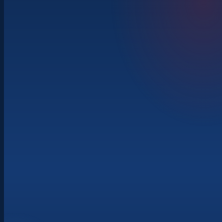
400+ vystavovatelů · 7 hal
Innovation awards
živé ukázky
Cílené propojování