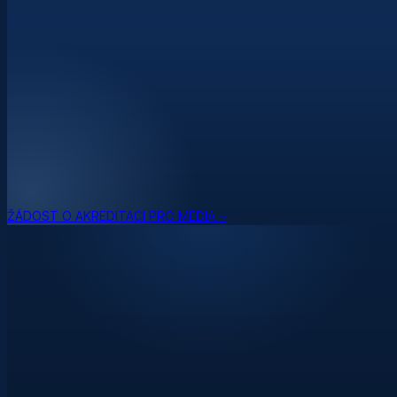
ŽÁDOST O AKREDITACI PRO MÉDIA →