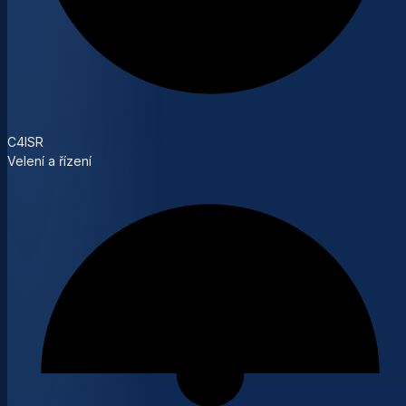
C4ISR
Velení a řízení