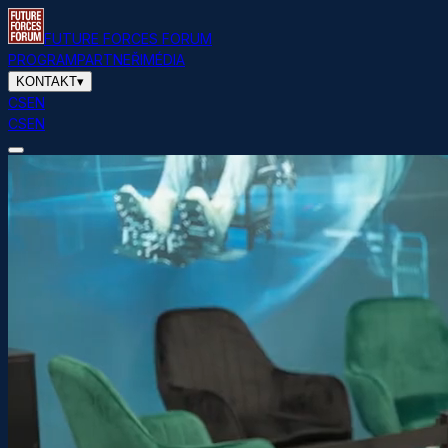
FUTURE FORCES FORUM
PROGRAM
PARTNEŘI
MÉDIA
KONTAKT
▾
CS
EN
CS
EN