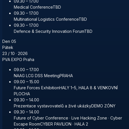
09.30 – 17.00
Medical Conference
TBD
09.30 – 17.00
Multinational Logistics Conference
TBD
09.30 – 17.00
Defence & Security Innovation Forum
TBD
Den
05
Pátek
23 / 10
· 2026
PVA EXPO Praha
09.00 – 17.00
NAAG LCG DSS Meeting
PRAHA
09.00 – 15.00
Future Forces Exhibition
HALY 1–5, HALA 8 & VENKOVNÍ
PLOCHA
09.30 – 14.00
Prezentace vystavovatelů a živé ukázky
DEMO ZÓNY
09.30 – 14.00
Future of Cyber Conference · Live Hacking Zone · Cyber
Escape Room
CYBER PAVILION · HALA 2